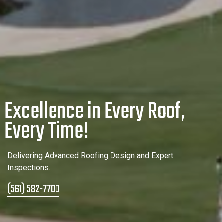
E
x
c
e
l
l
e
n
c
e
i
n
E
v
e
r
y
R
o
o
f
,
E
v
e
r
y
T
i
m
e
!
D
e
l
i
v
e
r
i
n
g
A
d
v
a
n
c
e
d
R
o
o
f
i
n
g
D
e
s
i
g
n
a
n
d
E
x
p
e
r
t
I
n
s
p
e
c
t
i
o
n
s
.
(561) 582-7700