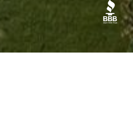
BBB
ABOUT
US